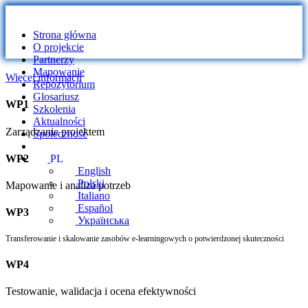
Strona główna
O projekcie
Partnerzy
Mapowanie
Więcej informacji
Repozytorium
Glosariusz
WP1
Szkolenia
Aktualności
Zarządzanie projektem
Społeczność
WP2
PL
English
Polski
Mapowanie i analiza potrzeb
Italiano
Español
WP3
Українська
Transferowanie i skalowanie zasobów e-learningowych o potwierdzonej skuteczności
WP4
Testowanie, walidacja i ocena efektywności