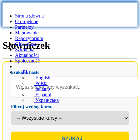
Strona główna
O projekcie
Partnerzy
Mapowanie
Repozytorium
Słowniczek
Glosariusz
Szkolenia
Aktualności
Społeczność
PL
Szukane hasło
English
Polski
Italiano
Español
Українська
Filtruj według kursu
SZUKAJ